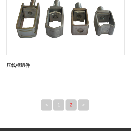
压线框组件
<
1
2
>